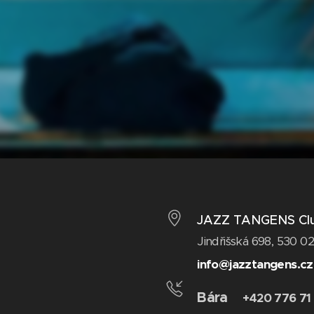
JAZZ TANGENS Cl
Jindřišská 698, 530 0
info@jazztangens.c
Bára
+420 776 71