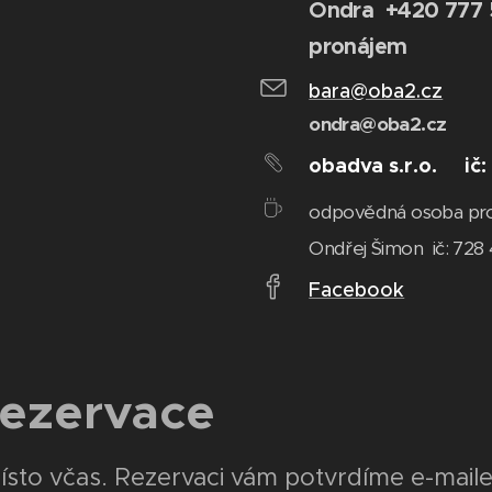
Ondra +420 777
pronájem
bara@oba2.cz
ondra@oba2.cz
obadva s.r.o. ič:
odpovědná osoba p
Ondřej Šimon ič: 728
Facebook
rezervace
místo včas. Rezervaci vám potvrdíme e-mail