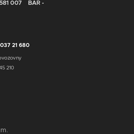
 581 007 BAR -
 037 21 680
rovozovny
 45 210
em.