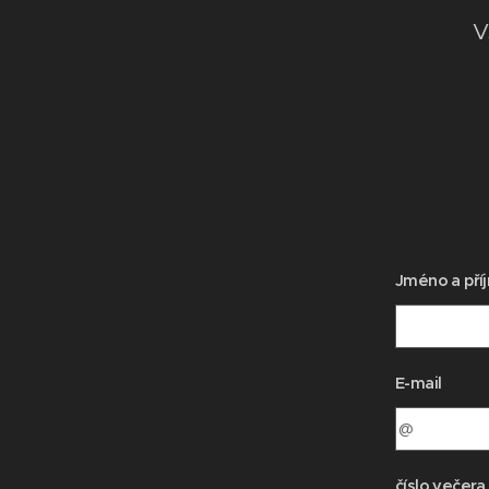
V
Jméno a pří
E-mail
číslo večera