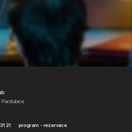
ub
2 Pardubice
z
 3
1 21 program - rezervace